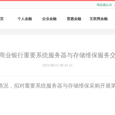
询证函公示
|
页
个人金融
企业金融
普惠金融
互联网金融
个人存款
账户服务
个人贷款
个人网银
个人理财
基础结算服务
普惠小微贷款
企业网银
商业银行重要系统服务器与存储维保服务
银行卡
存款产品
手机银行
2021/06/15 09:41:51
财商教育
基础融资
自助银行
情况，拟对重要系统服务器与存储维保采购开展
财富管理
票据融资
供应链融资
担保与承诺