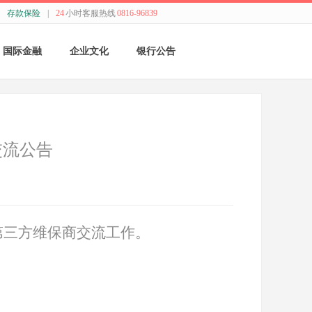
存款保险
|
24
小时客服热线
0816-96839
国际金融
企业文化
银行公告
国际结算
新闻动态
采购公告
贸易融资
精神理念
董监事会公告
交流公告
业务流程
价值观念
银行年报
外汇业务动态
管理文化
其他
第三方维保商交流工作。
特色业务
经营哲学
跨境人民币
关于我们