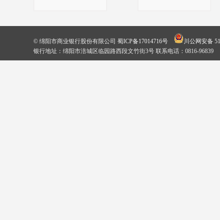
© 绵阳市商业银行股份有限公司
蜀ICP备17014716号
川公网安备 510
银行地址：绵阳市涪城区临园路西段文竹街3号 联系电话：0816-96839