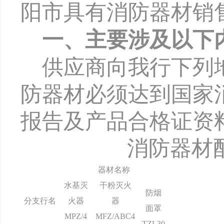
阳市具有消防器材销
一、主要涉及以下
供应商向我行下列
防器材必须达到国家
报告及产品合格证资
消防器材
器材名称
水基灭
干粉灭火
防烟
分支行名
火器
器
面罩
MPZ/4
MFZ/ABC4
TZL30