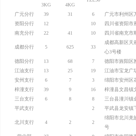
3KG
4KG
广元分行
39
31
6
广元市利州区万
资阳分行
12
10
四川省资阳市雁
南充分行
22
41
10
四川省南充市
成都高新区天府
成都分行
5
625
33
心3号楼
德阳分行
13
68
7
德阳市旌阳区雅
江油支行
13
25
19
江油市宝龙广
安州支行
6
7
3
绵阳市安州区
梓潼支行
39
9
16
梓潼县文昌镇文
三台支行
6
8
8
三台县潼川镇
平武支行
2
平武县龙安镇飞
绵阳市北川羌族
北川支行
4
2
2
号