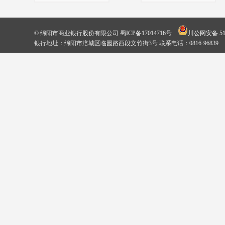
© 绵阳市商业银行股份有限公司
蜀ICP备17014716号
川公网安备 510
银行地址：绵阳市涪城区临园路西段文竹街3号 联系电话：0816-96839