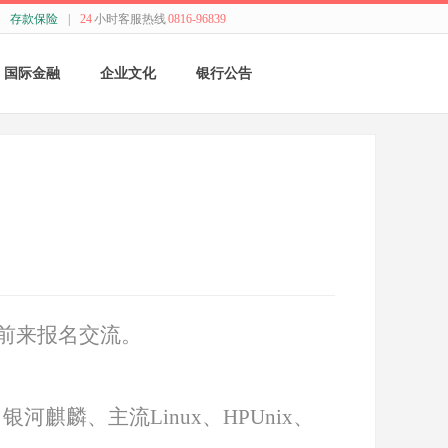
存款保险
|
24
小时客服热线
0816-96839
国际金融
企业文化
银行公告
国际结算
新闻动态
采购公告
贸易融资
精神理念
董监事会公告
业务流程
价值观念
银行年报
外汇业务动态
管理文化
其他
前来报名交流。
特色业务
经营哲学
跨境人民币
关于我们
、银河麒麟、主流Linux、HPUnix、