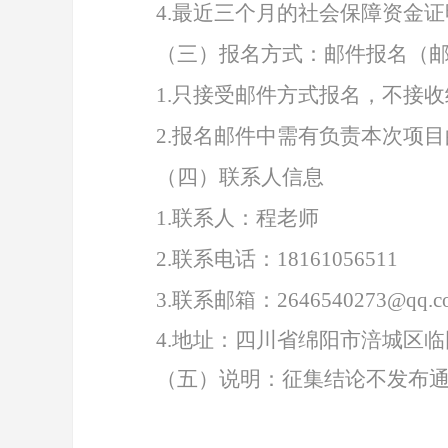
4
.
最近三个月的社会保障资金证
（
三
）报名方式
：邮件报名（
1
.
只接受邮件方式报名，不接收
2.
报名邮件中需有负责本次项目
（
四
）
联系
人信息
1
.
联系人：程老师
2
.
联系电话：
18161056511
3.
联系邮箱：
2646540273@qq
.
4.
地址：四川省绵阳市涪城区临
（五）说明
：征集结论不发布