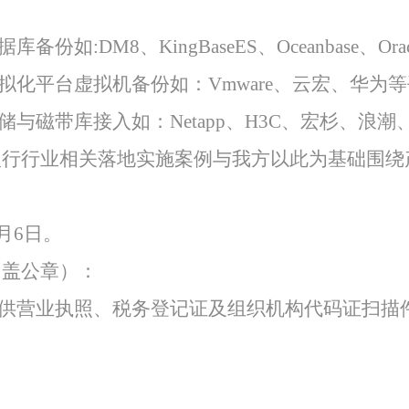
特色中间业务
:DM8、KingBaseES、Oceanbase、Oracl
拟化平台虚拟机备份如：Vmware、云宏、华为
现金管理
储与磁带库接入如：Netapp、H3C、宏杉、浪潮
银行行业相关落地实施案例与我方以此为基础围绕
1月6日。
加盖公章）：
供营业执照、税务登记证及组织机构代码证扫描