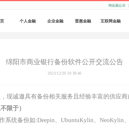
询证函公示
|
页
个人金融
企业金融
普惠金融
互联网金融
个人存款
账户服务
个人贷款
个人网银
个人理财
基础结算服务
普惠小微贷款
企业网银
绵阳市商业银行备份软件公开交流公告
银行卡
存款产品
手机银行
2023/12/20 10:38:46
财商教育
基础融资
自助银行
理，现诚邀具有备份
相关
服务且经验丰富的供应商
财富管理
票据融资
但不限于）
供应链融资
份如:Deepin、UbuntuKylin、NeoKylin
担保与承诺