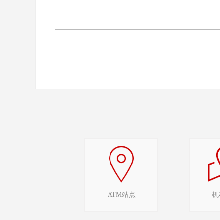
ATM站点
机