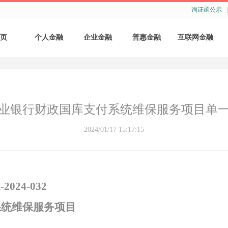
询证函公示
|
页
个人金融
企业金融
普惠金融
互联网金融
个人存款
账户服务
个人贷款
个人网银
个人理财
基础结算服务
普惠小微贷款
企业网银
业银行财政国库支付系统维保服务项目单
银行卡
存款产品
手机银行
2024/01/17 15:17:15
财商教育
基础融资
自助银行
财富管理
票据融资
2024-032
供应链融资
系统维保服务项目
担保与承诺