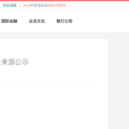
存款保险
|
24
小时客服热线
0816-96839
国际金融
企业文化
银行公告
国际结算
新闻动态
采购公告
贸易融资
精神理念
董监事会公告
一来源公示
业务流程
价值观念
银行年报
外汇业务动态
管理文化
其他
特色业务
经营哲学
跨境人民币
关于我们