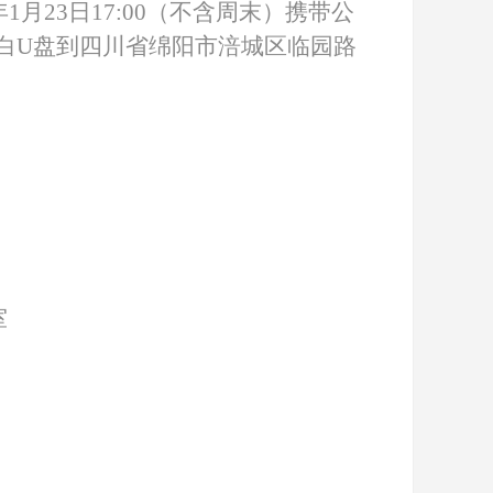
年
1
月
23
日
1
7
:0
0
（不含周末）携带公
白
U盘到四川省绵阳市涪城区临园路
室