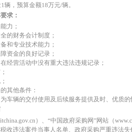
量
1
辆
，预算金额
1
8万元
/辆。
特色中间业务
本要求：
的能力；
现金管理
健全的财务会计制度；
设备和专业技术能力；
保障资金的良好记录；
，在经营活动中没有重大违法违规记录；
与；
包；
备的其他条件：
内为车辆的交付使用及后续服务提供及时、优质的
商
itchina.gov.cn）、“中国政府采购网”网站（www
大税收违法案件当事人名单、政府采购严重违法失