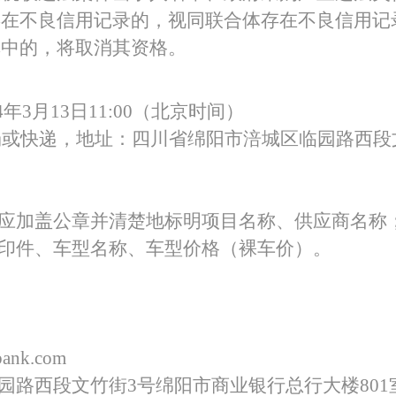
存在不良信用记录的，视同联合体存在不良信用记
单中的，将取消其资格。
4年
3
月
13
日
11
:00（北京时间）
场或快递，地址：四川省绵阳市涪城区临园路西段
应
加盖公章并
清楚地标明项目名称、供应商名称
印件
、
车型
名称、
车型价格
（
裸车价
）
。
nk.com
园路西段文竹街3号绵阳市商业银行总行大楼801