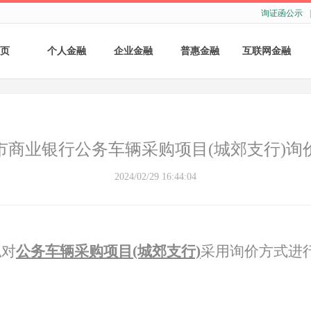
询证函公示
|
页
个人金融
企业金融
普惠金融
互联网金融
个人存款
账户服务
个人贷款
个人网银
个人理财
基础结算服务
普惠小微贷款
企业网银
市商业银行公务车辆采购项目(城郊支行)询
银行卡
存款产品
手机银行
2024/02/29 16:44:04
财商教育
基础融资
自助银行
财富管理
票据融资
拟对
公务车辆采购项目
(城郊支行)
采用询价方式进
供应链融资
担保与承诺