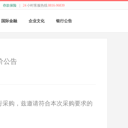
存款保险
|
24
小时客服热线
0816-96839
国际金融
企业文化
银行公告
国际结算
新闻动态
采购公告
贸易融资
精神理念
董监事会公告
价公告
业务流程
价值观念
银行年报
外汇业务动态
管理文化
其他
特色业务
经营哲学
行采购，兹邀请符合本次采购要求的
跨境人民币
关于我们