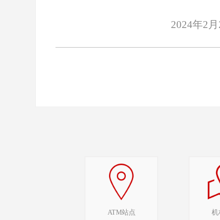
202
4
年
2
月
ATM站点
机