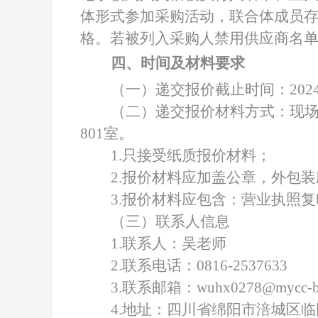
体形式参加采购活动，联合体成员
格。若被列入采购人禁用供应商名
四、时间及材料要求
（一）递交
报价
截止时间：
202
（二）递交报价
材料
方式：现
801室。
1.只接受纸质报价材料；
2.报价材料应
加盖公章，
外包装
3.报价材料
应包含：营业执照
复
（三）联系人信息
1.联系人：吴老师
2.联系电话：0816-2537633
3.联系邮箱：wuhx0278@mycc-ba
4.地址：四川省绵阳市涪城区临