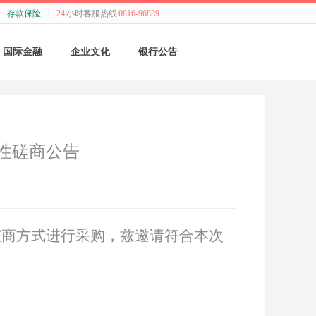
存款保险
|
24
小时客服热线
0816-96839
国际金融
企业文化
银行公告
国际结算
新闻动态
采购公告
贸易融资
精神理念
董监事会公告
争性磋商公告
业务流程
价值观念
银行年报
外汇业务动态
管理文化
其他
磋商方式进行采购，兹邀请符合本次
特色业务
经营哲学
跨境人民币
关于我们