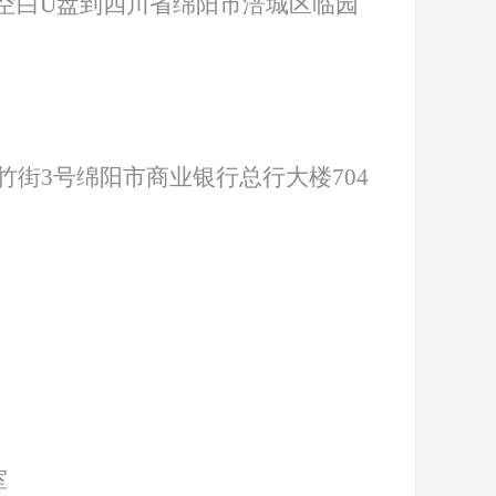
空白U盘到四川省绵阳市涪城区临园
竹街
3号绵阳市商业银行总行大楼704
室