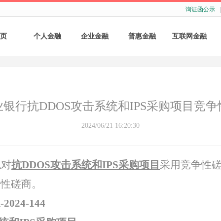
询证函公示
|
页
个人金融
企业金融
普惠金融
互联网金融
个人存款
账户服务
个人贷款
个人网银
个人理财
基础结算服务
普惠小微贷款
企业网银
银行抗DDOS攻击系统和IPS采购项目竞
银行卡
存款产品
手机银行
2024/06/21 16:20:30
财商教育
基础融资
自助银行
拟对
抗
DDOS攻击系统和IPS采购项目
采用竞争性
财富管理
票据融资
争性磋商。
供应链融资
2024-144
担保与承诺