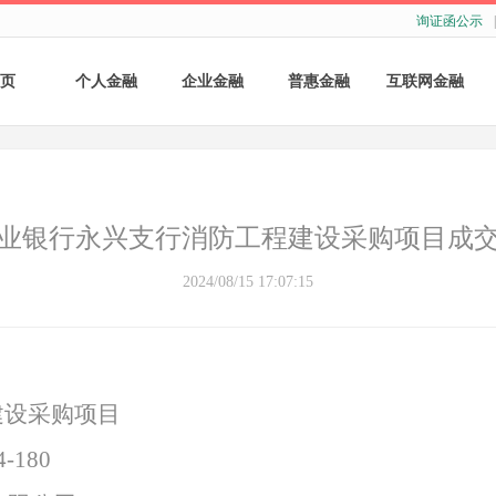
询证函公示
|
页
个人金融
企业金融
普惠金融
互联网金融
个人存款
账户服务
个人贷款
个人网银
个人理财
基础结算服务
普惠小微贷款
企业网银
业银行永兴支行消防工程建设采购项目成
银行卡
存款产品
手机银行
2024/08/15 17:07:15
财商教育
基础融资
自助银行
财富管理
票据融资
建设采购
项目
供应链融资
-180
担保与承诺