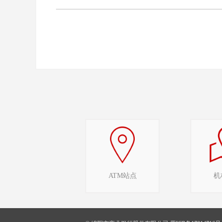
ATM站点
机