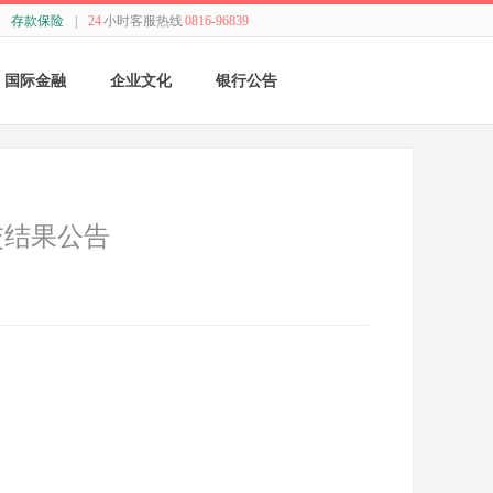
存款保险
|
24
小时客服热线
0816-96839
国际金融
企业文化
银行公告
国际结算
新闻动态
采购公告
贸易融资
精神理念
董监事会公告
交结果公告
业务流程
价值观念
银行年报
外汇业务动态
管理文化
其他
特色业务
经营哲学
跨境人民币
关于我们