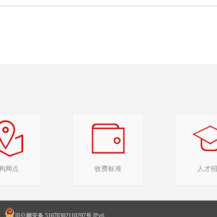
构网点
收费标准
人才
川公网安备 51070302110297号
IPv6