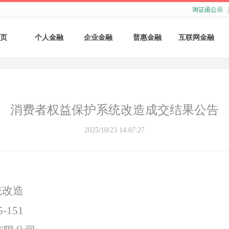
询证函公示
|
页
个人金融
企业金融
普惠金融
互联网金融
个人存款
账户服务
个人贷款
个人网银
个人理财
基础结算服务
普惠小微贷款
企业网银
消费者权益保护系统改造成交结果公告
银行卡
存款产品
手机银行
2025/10/23 14:07:27
财商教育
基础融资
自助银行
财富管理
票据融资
统改造
供应链融资
-151
担保与承诺