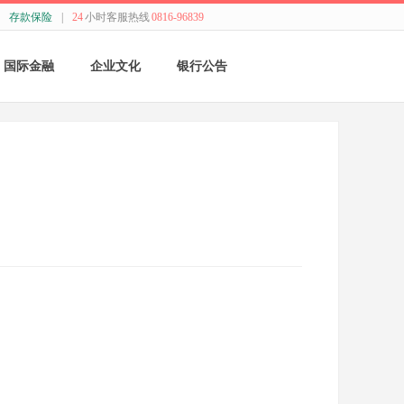
存款保险
|
24
小时客服热线
0816-96839
国际金融
企业文化
银行公告
国际结算
新闻动态
采购公告
贸易融资
精神理念
董监事会公告
业务流程
价值观念
银行年报
外汇业务动态
管理文化
其他
特色业务
经营哲学
跨境人民币
关于我们