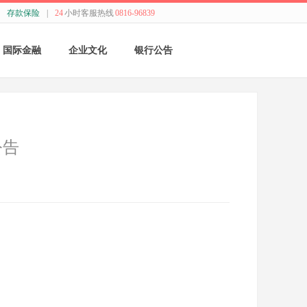
存款保险
|
24
小时客服热线
0816-96839
国际金融
企业文化
银行公告
国际结算
新闻动态
采购公告
贸易融资
精神理念
董监事会公告
公告
业务流程
价值观念
银行年报
外汇业务动态
管理文化
其他
特色业务
经营哲学
跨境人民币
关于我们