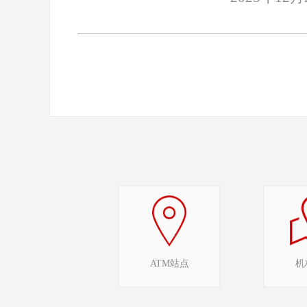
ATM站点
机