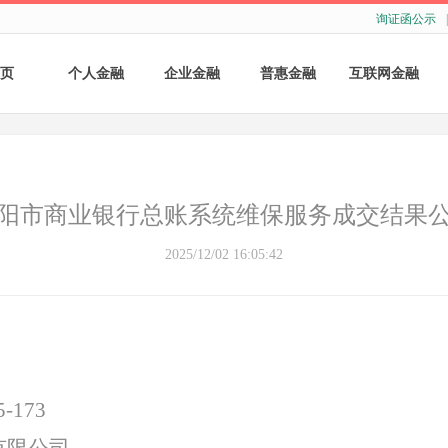
询证函公示
|
页
个人金融
企业金融
普惠金融
互联网金融
个人存款
账户服务
个人贷款
个人网银
个人理财
基础结算服务
普惠小微贷款
企业网银
阳市商业银行总账系统维保服务成交结果
银行卡
存款产品
手机银行
2025/12/02 16:05:42
财商教育
基础融资
自助银行
财富管理
票据融资
供应链融资
-173
担保与承诺