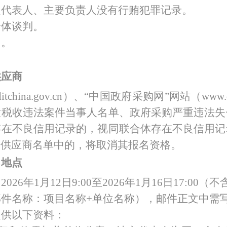
定代表人、主要负责人没有行贿犯罪记录。
合体谈判。
目。
供应商
itchina.gov.cn）、“中国政府采购网”网站（ww
大税收违法案件当事人名单、政府采购严重违法失
存在不良信用记录的，视同联合体存在不良信用记
用供应商名单中的，将取消其报名资格。
、地点
：
202
6
年
1月1
2
日
9:00至202
6
年
1月
16
日
17:00（
邮件名称：项目名称
+单位名称），邮件正文中需
提供以下资料：