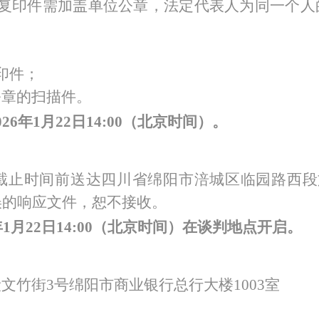
供复印件需加盖单位公章，法定代表人为同一个人
印件；
公章的扫描件。
02
6
年
1
月
22
日
14
:
0
0（北京时间）。
截止时间前送达四川省绵阳市涪城区临园路西段
误的响应文件，恕不接收。
年
1
月
22
日
14
:
0
0（北京时间）在谈判地点开启。
段文竹街
3号绵阳市商业银行总行大楼
1003
室