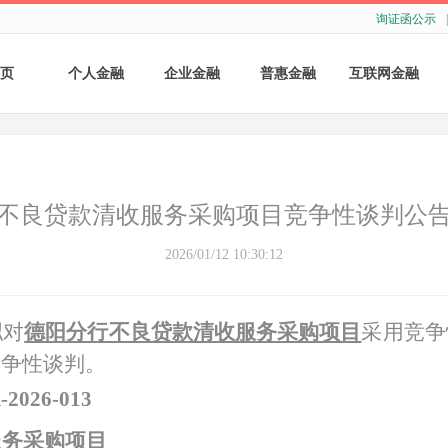
询证函公示
|
页
个人金融
企业金融
普惠金融
互联网金融
个人存款
账户服务
个人贷款
个人网银
个人理财
基础结算服务
普惠小微贷款
企业网银
不良贷款清收服务采购项目竞争性谈判公
银行卡
存款产品
手机银行
2026/01/12 10:30:12
财商教育
基础融资
自助银行
拟对
德阳分行不良贷款清收服务采购项目
采用竞争
财富管理
票据融资
竞争性谈判。
供应链融资
-
2026
-
013
服务采购项目
担保与承诺