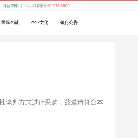
存款保险
|
24
小时客服热线
0816-96839
国际金融
企业文化
银行公告
国际结算
新闻动态
采购公告
贸易融资
精神理念
董监事会公告
告
业务流程
价值观念
银行年报
外汇业务动态
管理文化
其他
性谈判方式进行采购，兹邀请符合本
特色业务
经营哲学
跨境人民币
关于我们