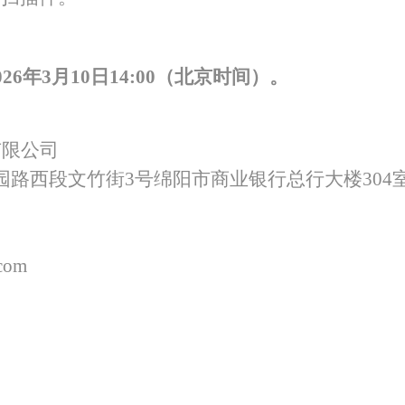
02
6
年
3月10日
14
:
0
0（北京时间）。
有限公司
园路西段文竹街
3号绵阳市商业银行总行大楼304
com