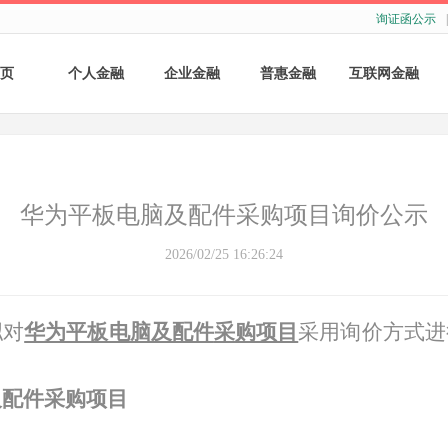
询证函公示
|
页
个人金融
企业金融
普惠金融
互联网金融
个人存款
账户服务
个人贷款
个人网银
个人理财
基础结算服务
普惠小微贷款
企业网银
华为平板电脑及配件采购项目询价公示
银行卡
存款产品
手机银行
2026/02/25 16:26:24
财商教育
基础融资
自助银行
拟对
华为平板电脑及配件
采购项目
采用询价方式进
财富管理
票据融资
供应链融资
及配件采购项目
担保与承诺