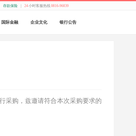
存款保险
|
24
小时客服热线
0816-96839
国际金融
企业文化
银行公告
国际结算
新闻动态
采购公告
贸易融资
精神理念
董监事会公告
业务流程
价值观念
银行年报
外汇业务动态
管理文化
其他
行采购，兹邀请符合本次采购要求的
特色业务
经营哲学
跨境人民币
关于我们