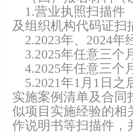
1.营业执照扫描
及组织机构代码证扫
2.2
02
3
年、
2
02
4
年
3.2
02
5
年任意三个
4.202
5
年任意三个
5.202
1
年
1月1日之
实施案例清单及合同
似项目实施经验的相
作说明书等扫描件，