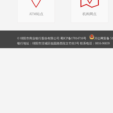
ATM站点
机构网点
© 绵阳市商业银行股份有限公司
蜀ICP备17014716号
川公网安备 510
银行地址：绵阳市涪城区临园路西段文竹街3号 联系电话：0816-96839