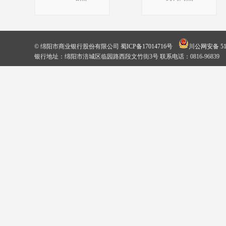
© 绵阳市商业银行股份有限公司
蜀ICP备17014716号
川公网安备 510
银行地址：绵阳市涪城区临园路西段文竹街3号 联系电话：0816-96839