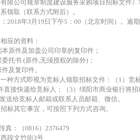
份有限公司规章制度建设服务采购项目招标文件》
联系领取（联系方式附后）。
特色中间业务
2018年3月19日下午5：00（北京时间）。
现金管理
下相应的资料：
副本原件及加盖公司印章的复印件；
托书 (原件,无须授权的除外)；
原件及复印件。
一种方式即视为竞标人领取招标文件：（1）竞
件直接快递给竞标人；（3）绵阳市商业银行将招
档发送给竞标人邮箱或联系人员邮箱、微信。
次
招标
其它事宜，可按照下列方式咨询。
传真：（0816）2376479
西段文竹街3号