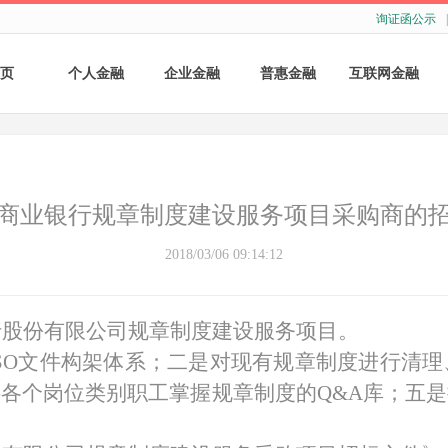
询证函公示
|
页
个人金融
企业金融
普惠金融
互联网金融
个人存款
账户服务
个人贷款
个人网银
个人理财
基础结算服务
普惠小微贷款
企业网银
商业银行规章制度建设服务项目采购商的
银行卡
存款产品
手机银行
2018/03/06 09:14:12
财商教育
基础融资
自助银行
行股份有限公司规章制度建设服务项目。
财富管理
票据融资
SO文件构架体系；二是对现有规章制度进行清
供各个岗位类别职工掌握规章制度的Q&A库；五
供应链融资
担保与承诺