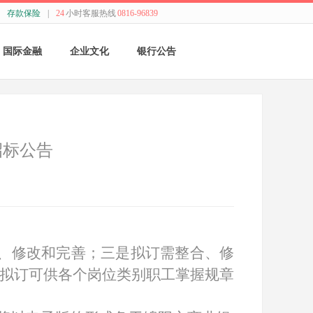
存款保险
|
24
小时客服热线
0816-96839
国际金融
企业文化
银行公告
国际结算
新闻动态
采购公告
贸易融资
精神理念
董监事会公告
招标公告
业务流程
价值观念
银行年报
外汇业务动态
管理文化
其他
特色业务
经营哲学
理、修改和完善；三是拟订需整合、修
是拟订可供各个岗位类别职工掌握规章
跨境人民币
关于我们