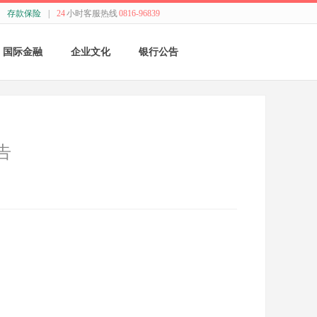
存款保险
|
24
小时客服热线
0816-96839
国际金融
企业文化
银行公告
国际结算
新闻动态
采购公告
贸易融资
精神理念
董监事会公告
告
业务流程
价值观念
银行年报
外汇业务动态
管理文化
其他
特色业务
经营哲学
跨境人民币
关于我们