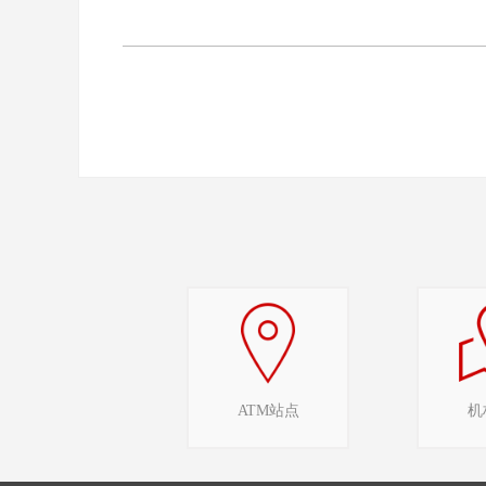
ATM站点
机