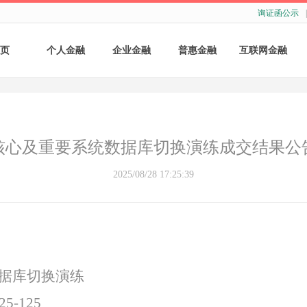
询证函公示
|
页
个人金融
企业金融
普惠金融
互联网金融
个人存款
账户服务
个人贷款
个人网银
个人理财
基础结算服务
普惠小微贷款
企业网银
核心及重要系统数据库切换演练成交结果公
银行卡
存款产品
手机银行
2025/08/28 17:25:39
财商教育
基础融资
自助银行
财富管理
票据融资
供应链融资
据库切换演练
5-125
担保与承诺