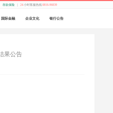
存款保险
|
24
小时客服热线
0816-96839
国际金融
企业文化
银行公告
国际结算
新闻动态
采购公告
贸易融资
精神理念
董监事会公告
结果公告
业务流程
价值观念
银行年报
外汇业务动态
管理文化
其他
特色业务
经营哲学
跨境人民币
关于我们