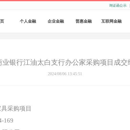
询证函公示
|
页
个人金融
企业金融
普惠金融
互联网金融
个人存款
账户服务
个人贷款
个人网银
个人理财
基础结算服务
普惠小微贷款
企业网银
商业银行江油太白支行办公家采购项目成交
银行卡
存款产品
手机银行
2024/08/06 13:45:51
财商教育
基础融资
自助银行
财富管理
票据融资
家具采购
项目
供应链融资
-169
担保与承诺