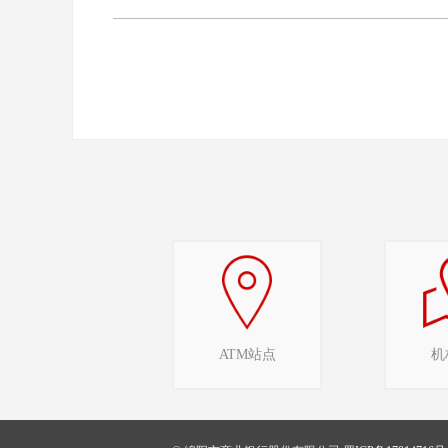
ATM站点
机