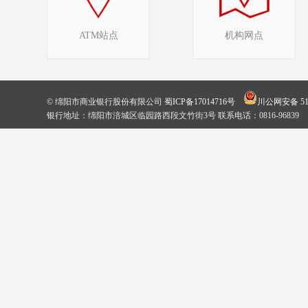
ATM站点
机构网点
© 绵阳市商业银行股份有限公司
蜀ICP备17014716号
川公网安备 510
银行地址：绵阳市涪城区临园路西段文竹街3号 联系电话：0816-96839