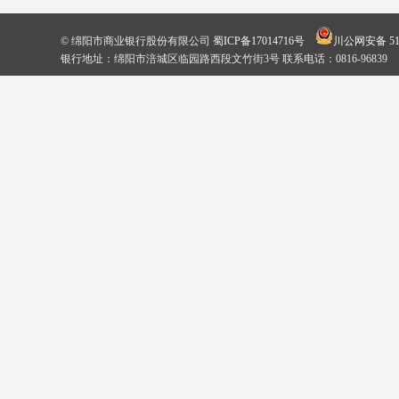
© 绵阳市商业银行股份有限公司
蜀ICP备17014716号
川公网安备 510
银行地址：绵阳市涪城区临园路西段文竹街3号 联系电话：0816-96839