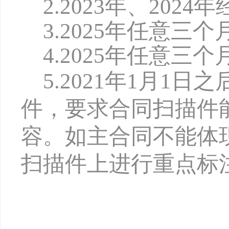
2.2
02
3
年、
2
02
4
年
3.2
02
5
年任意三个
4.2
02
5
年任意三个
5.202
1
年
1月1日之
件，要求合同扫描件
容。如主合同不能体
扫描件上进行重点标