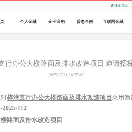
询证函公示
|
页
个人金融
企业金融
普惠金融
互联网金融
个人存款
账户服务
个人贷款
个人网银
个人理财
基础结算服务
普惠小微贷款
企业网银
支行办公大楼路面及排水改造项目 邀请招
银行卡
存款产品
手机银行
2025/07/11 14:37:47
财商教育
基础融资
自助银行
拟对
梓潼支行办公大楼路面及排水改造项目
采用邀
财富管理
票据融资
2025-112
供应链融资
大楼路面及排水改造项目
担保与承诺