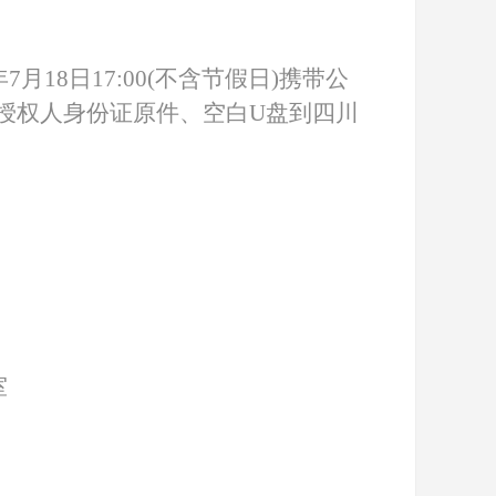
年
7
月
18
日
1
7
:0
0(
不含节假日
)
携带公
授权人身份证原件、空白
U盘到四川
室