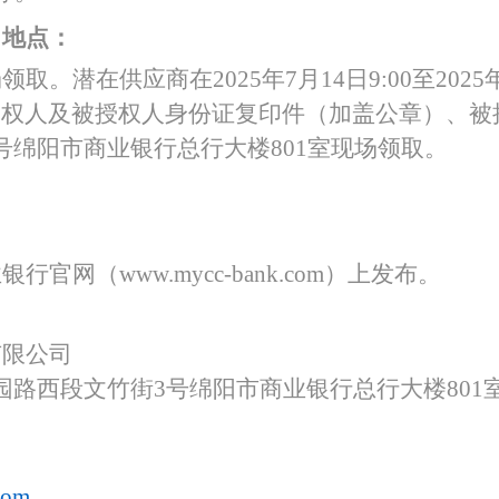
、地点：
场领取。潜在供应商在
2
025
年
7
月
1
4
日
9:0
0
至
2
025
授权人及被授权人身份证复印件（加盖公章）、被
号绵阳市商业银行总行大楼801室现场领取。
业银行官网（
w
ww.mycc-bank.com
）上发布。
有限公司
园路西段文竹街
3号绵阳市商业银行总行大楼801
com