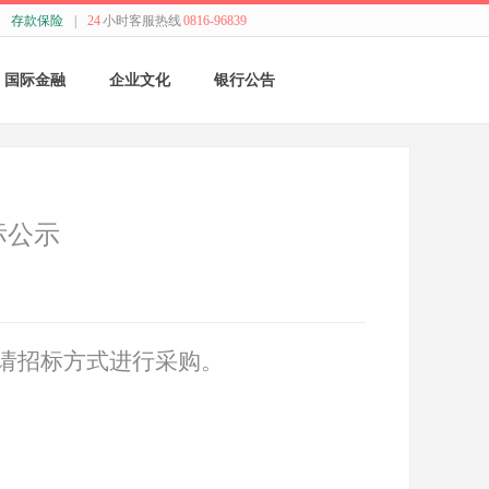
存款保险
|
24
小时客服热线
0816-96839
国际金融
企业文化
银行公告
国际结算
新闻动态
采购公告
贸易融资
精神理念
董监事会公告
标公示
业务流程
价值观念
银行年报
外汇业务动态
管理文化
其他
请招标方式进行采购。
特色业务
经营哲学
跨境人民币
关于我们