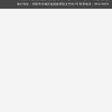
银行地址：绵阳市涪城区临园路西段文竹街3号 联系电话：0816-96839