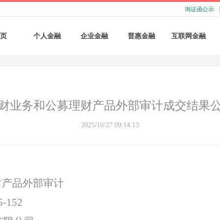
询证函公示
|
页
个人金融
企业金融
普惠金融
互联网金融
个人存款
账户服务
个人贷款
个人网银
个人理财
基础结算服务
普惠小微贷款
企业网银
财业务和公募理财产品外部审计成交结果
银行卡
存款产品
手机银行
2025/10/27 09:14:13
财商教育
基础融资
自助银行
财富管理
票据融资
财产品外部审计
供应链融资
-152
担保与承诺