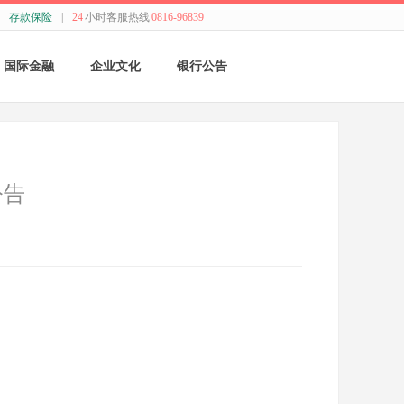
存款保险
|
24
小时客服热线
0816-96839
国际金融
企业文化
银行公告
国际结算
新闻动态
采购公告
贸易融资
精神理念
董监事会公告
公告
业务流程
价值观念
银行年报
外汇业务动态
管理文化
其他
特色业务
经营哲学
跨境人民币
关于我们