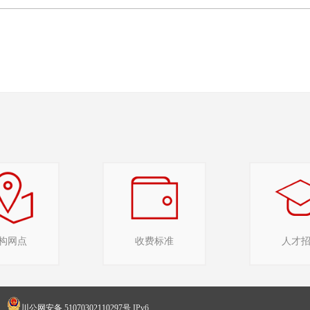
构网点
收费标准
人才
川公网安备 51070302110297号
IPv6