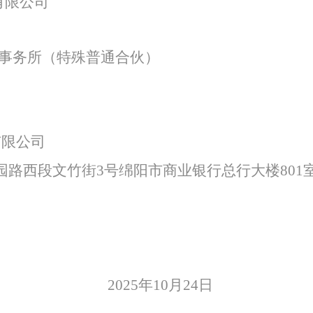
有限公司
特色中间业务
事务所（特殊普通合伙）
现金管理
有限公司
园路西段文竹街
3号绵阳市商业银行总行大楼801
2025
年
10
月
24
日