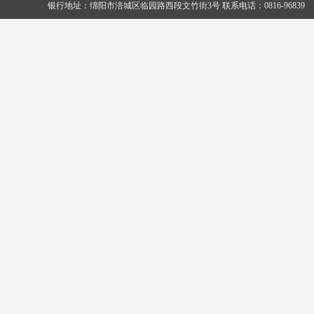
银行地址：绵阳市涪城区临园路西段文竹街3号 联系电话：0816-96839