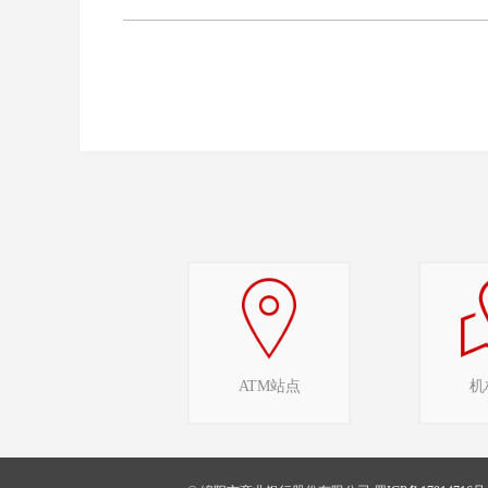
ATM站点
机