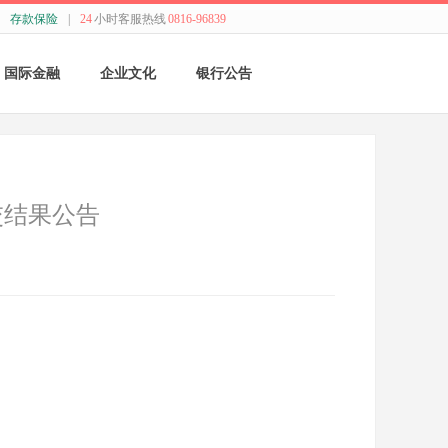
存款保险
|
24
小时客服热线
0816-96839
国际金融
企业文化
银行公告
国际结算
新闻动态
采购公告
贸易融资
精神理念
董监事会公告
交结果公告
业务流程
价值观念
银行年报
外汇业务动态
管理文化
其他
特色业务
经营哲学
跨境人民币
关于我们