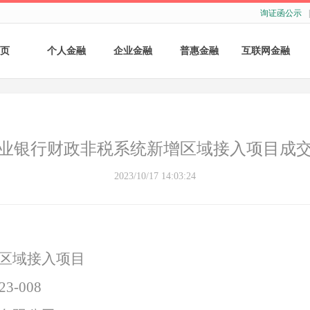
询证函公示
|
页
个人金融
企业金融
普惠金融
互联网金融
个人存款
账户服务
个人贷款
个人网银
个人理财
基础结算服务
普惠小微贷款
企业网银
业银行财政非税系统新增区域接入项目成
银行卡
存款产品
手机银行
2023/10/17 14:03:24
财商教育
基础融资
自助银行
财富管理
票据融资
区域接入项目
供应链融资
3-008
担保与承诺