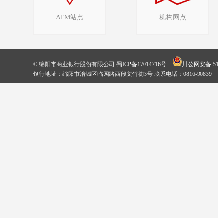
ATM站点
机构网点
© 绵阳市商业银行股份有限公司
蜀ICP备17014716号
川公网安备 510
银行地址：绵阳市涪城区临园路西段文竹街3号 联系电话：0816-96839