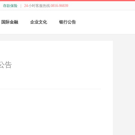
存款保险
|
24
小时客服热线
0816-96839
国际金融
企业文化
银行公告
国际结算
新闻动态
采购公告
贸易融资
精神理念
董监事会公告
公告
业务流程
价值观念
银行年报
外汇业务动态
管理文化
其他
特色业务
经营哲学
跨境人民币
关于我们