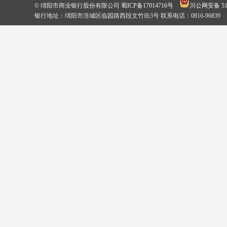
© 绵阳市商业银行股份有限公司
蜀ICP备17014716号
川公网安备 510
银行地址：绵阳市涪城区临园路西段文竹街3号 联系电话：0816-96839