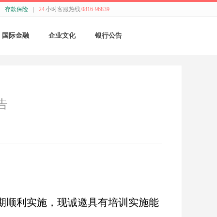
存款保险
|
24
小时客服热线
0816-96839
国际金融
企业文化
银行公告
国际结算
新闻动态
采购公告
贸易融资
精神理念
董监事会公告
告
业务流程
价值观念
银行年报
外汇业务动态
管理文化
其他
特色业务
经营哲学
跨境人民币
关于我们
期顺利实施，现诚邀具有培训实施能