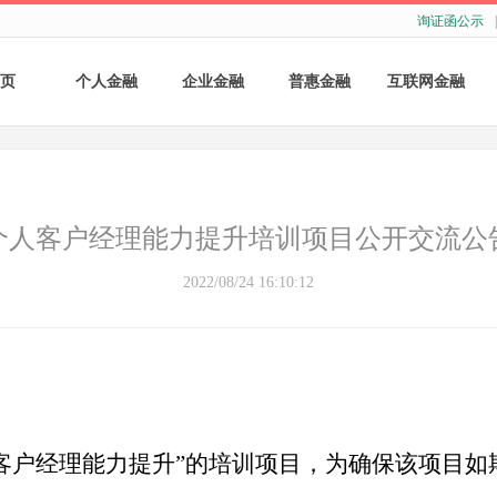
询证函公示
|
页
个人金融
企业金融
普惠金融
互联网金融
个人存款
账户服务
个人贷款
个人网银
个人理财
基础结算服务
普惠小微贷款
企业网银
个人客户经理能力提升培训项目公开交流公
银行卡
存款产品
手机银行
2022/08/24 16:10:12
财商教育
基础融资
自助银行
财富管理
票据融资
供应链融资
客户经理能力提升”的培训项目，为确保该项目如
担保与承诺