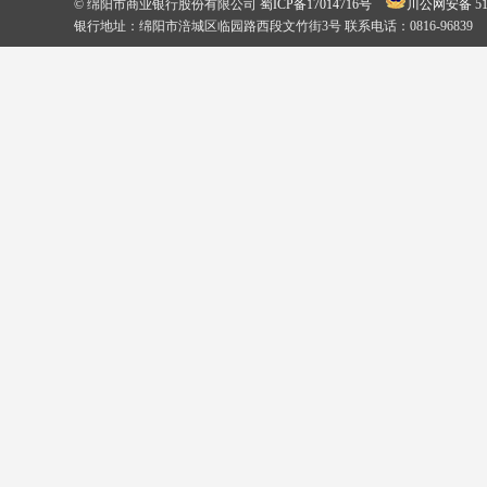
© 绵阳市商业银行股份有限公司
蜀ICP备17014716号
川公网安备 510
银行地址：绵阳市涪城区临园路西段文竹街3号 联系电话：0816-96839