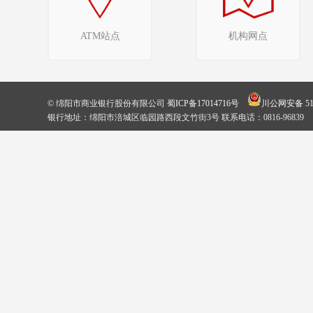
ATM站点
机构网点
© 绵阳市商业银行股份有限公司
蜀ICP备17014716号
川公网安备 510
银行地址：绵阳市涪城区临园路西段文竹街3号 联系电话：0816-96839