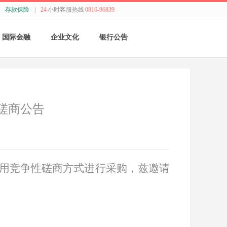
存款保险
|
24
小时客服热线
0816-96839
国际金融
企业文化
银行公告
国际结算
新闻动态
采购公告
贸易融资
精神理念
董监事会公告
磋商公告
业务流程
价值观念
银行年报
外汇业务动态
管理文化
其他
用竞争性磋商方式进行采购，兹邀请
特色业务
经营哲学
跨境人民币
关于我们