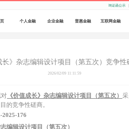
询证函公示
|
页
个人金融
企业金融
普惠金融
互联网金融
个人存款
账户服务
个人贷款
个人网银
个人理财
基础结算服务
普惠小微贷款
企业网银
成长》杂志编辑设计项目（第五次）竞争性
银行卡
存款产品
手机银行
2026/02/09 11:11:59
财商教育
基础融资
自助银行
拟对
《价值成长》杂志编辑设计项目（第五次）
采
财富管理
票据融资
项目的竞争性磋商。
供应链融资
-
2025
-
176
杂志编辑设计项目（第五次）
担保与承诺