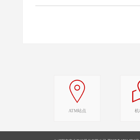
ATM站点
机