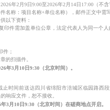
：
202
6
年
2
月
9
日
9:00至202
6
年
2
月
14
日
17:00（
邮件名称：项目名称
+单位名称），邮件正文中需
提供以下资料：
供复印件需加盖单位公章，法定代表人为同一个人
印件；
公章的扫描件。
02
6
年
3
月
10
日
9
:
3
0（北京时间）。
截止时间前送达四川省绵阳市涪城区临园路西段
误的响应文件，恕不接收。
26年3月10日9:30（北京时间）在磋商地点开启。