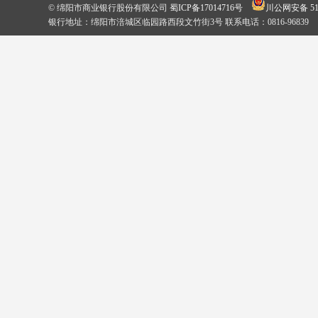
© 绵阳市商业银行股份有限公司
蜀ICP备17014716号
川公网安备 510
银行地址：绵阳市涪城区临园路西段文竹街3号 联系电话：0816-96839