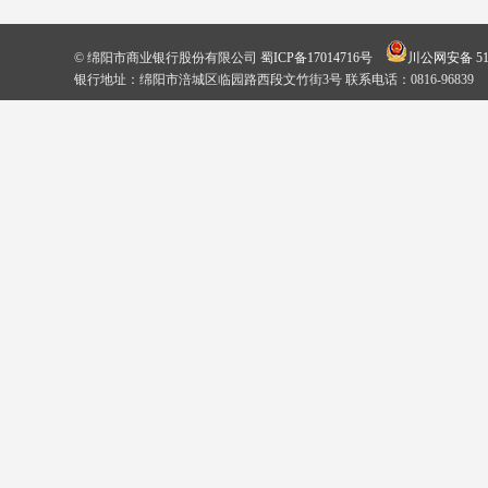
© 绵阳市商业银行股份有限公司
蜀ICP备17014716号
川公网安备 510
银行地址：绵阳市涪城区临园路西段文竹街3号 联系电话：0816-96839