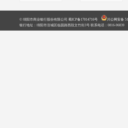
© 绵阳市商业银行股份有限公司
蜀ICP备17014716号
川公网安备 510
银行地址：绵阳市涪城区临园路西段文竹街3号 联系电话：0816-96839