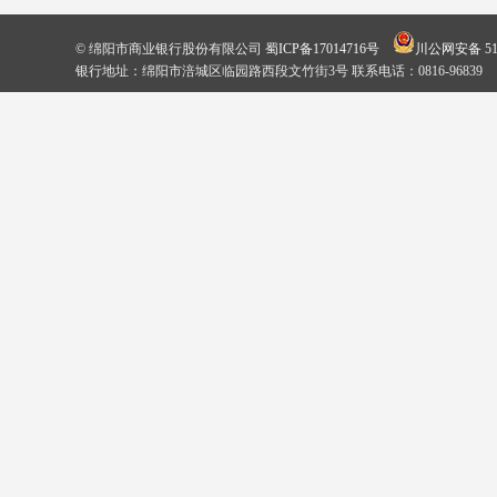
© 绵阳市商业银行股份有限公司
蜀ICP备17014716号
川公网安备 510
银行地址：绵阳市涪城区临园路西段文竹街3号 联系电话：0816-96839