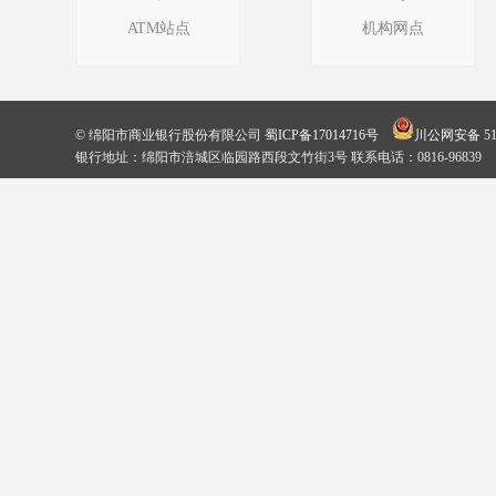
ATM站点
机构网点
© 绵阳市商业银行股份有限公司
蜀ICP备17014716号
川公网安备 510
银行地址：绵阳市涪城区临园路西段文竹街3号 联系电话：0816-96839