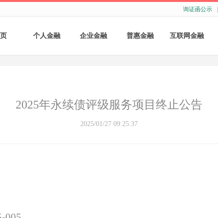
询证函公示
|
页
个人金融
企业金融
普惠金融
互联网金融
个人存款
账户服务
个人贷款
个人网银
个人理财
基础结算服务
普惠小微贷款
企业网银
2025年永续债评级服务项目终止公告
银行卡
存款产品
手机银行
2025/01/27 09:25:37
财商教育
基础融资
自助银行
财富管理
票据融资
供应链融资
担保与承诺
-005