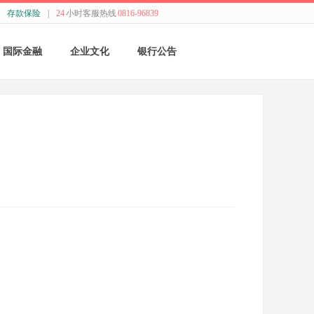
存款保险
|
24
小时客服热线
0816-96839
国际金融
企业文化
银行公告
国际结算
新闻动态
采购公告
贸易融资
精神理念
董监事会公告
业务流程
价值观念
银行年报
外汇业务动态
管理文化
其他
特色业务
经营哲学
跨境人民币
关于我们