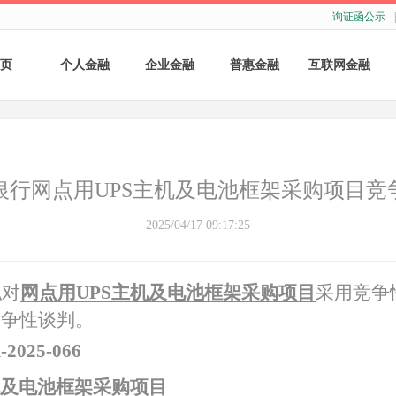
询证函公示
|
页
个人金融
企业金融
普惠金融
互联网金融
个人存款
账户服务
个人贷款
个人网银
个人理财
基础结算服务
普惠小微贷款
企业网银
银行网点用UPS主机及电池框架采购项目竞
银行卡
存款产品
手机银行
2025/04/17 09:17:25
财商教育
基础融资
自助银行
拟对
网点用
UPS主机及电池框架采购项目
采用竞争
财富管理
票据融资
竞争性谈判。
供应链融资
-
2025
-
066
机及电池框架采购项目
担保与承诺