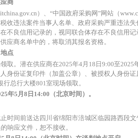
供应商
itchina.gov.cn）、“中国政府采购网”网站（www
大税收违法案件当事人名单、政府采购严重违法失
存在不良信用记录的，视同联合体存在不良信用记
用供应商名单中的，将取消其报名资格。
、地点
场领取。潜在供应商在
2025年4月18日9:00至20
人身份证复印件（加盖公章）、被授权人身份证
银行总行大楼801室现场领取。
02
5
年
5
月
8
日
14
:
00
（北京时间）。
截止时间前送达四川省绵阳市涪城区临园路西段文
误的响应文件，恕不接收。