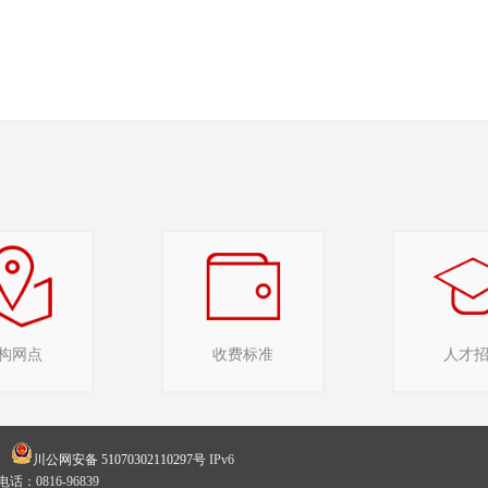
构网点
收费标准
人才
川公网安备 51070302110297号
IPv6
0816-96839