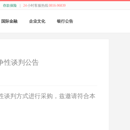
存款保险
|
24
小时客服热线
0816-96839
国际金融
企业文化
银行公告
国际结算
新闻动态
采购公告
贸易融资
精神理念
董监事会公告
争性谈判公告
业务流程
价值观念
银行年报
外汇业务动态
管理文化
其他
性谈判方式进行采购，兹邀请符合本
特色业务
经营哲学
跨境人民币
关于我们