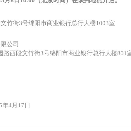
年
5
月
8
日
14
:
00
（北京时间）在谈判地点开启。
段文竹街
3号绵阳市商业银行总行大楼
1003
室
有限公司
园路西段文竹街
3号绵阳市商业银行总行大楼801
25年4月17日