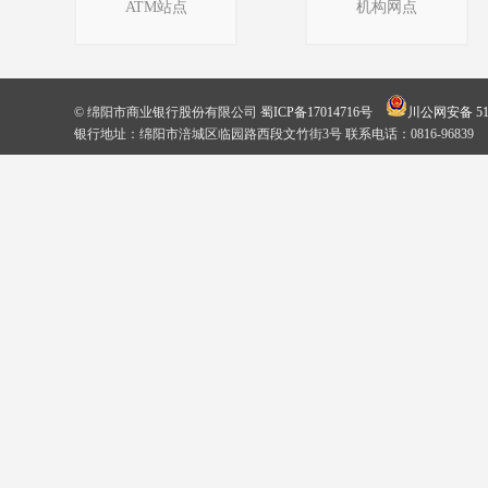
ATM站点
机构网点
© 绵阳市商业银行股份有限公司
蜀ICP备17014716号
川公网安备 510
银行地址：绵阳市涪城区临园路西段文竹街3号 联系电话：0816-96839