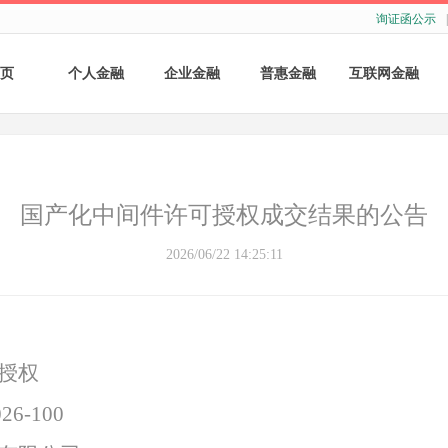
询证函公示
|
页
个人金融
企业金融
普惠金融
互联网金融
个人存款
账户服务
个人贷款
个人网银
个人理财
基础结算服务
普惠小微贷款
企业网银
国产化中间件许可授权成交结果的公告
银行卡
存款产品
手机银行
2026/06/22 14:25:11
财商教育
基础融资
自助银行
财富管理
票据融资
授权
供应链融资
26-100
担保与承诺