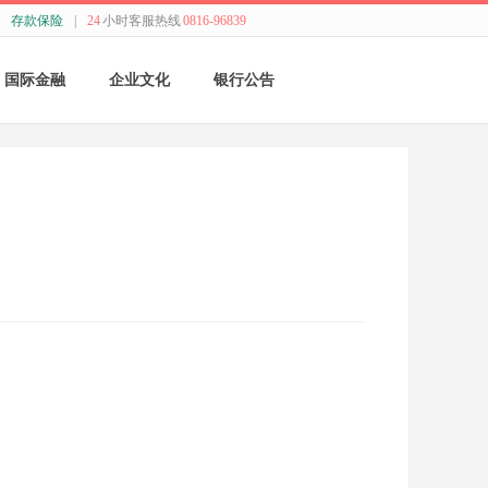
存款保险
|
24
小时客服热线
0816-96839
国际金融
企业文化
银行公告
国际结算
新闻动态
采购公告
贸易融资
精神理念
董监事会公告
业务流程
价值观念
银行年报
外汇业务动态
管理文化
其他
特色业务
经营哲学
跨境人民币
关于我们