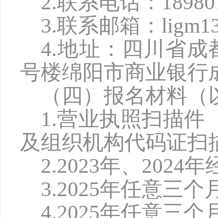
2.联系电话：
18980
3.联系邮箱
：
ligm1
4.地址：四川省
号楼绵阳市商业银行成
（四）报名材料（
1.营业执照扫描
及组织机构代码证扫
2.2
02
3
年、
2
02
4
年
3.2
02
5
年任意三个
4.2
02
5
年任意三个