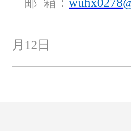
邮
箱：
wuhx0278@
月
12
日