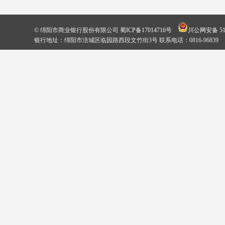
© 绵阳市商业银行股份有限公司
蜀ICP备17014716号
川公网安备 510
银行地址：绵阳市涪城区临园路西段文竹街3号 联系电话：0816-96839