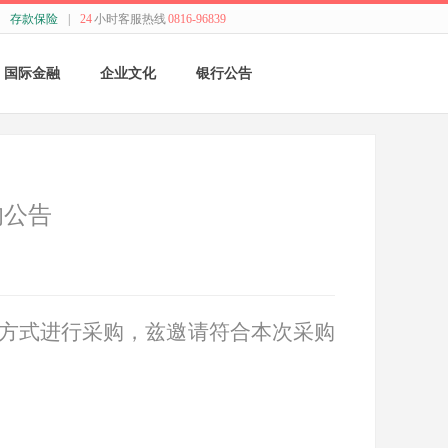
存款保险
|
24
小时客服热线
0816-96839
国际金融
企业文化
银行公告
国际结算
新闻动态
采购公告
贸易融资
精神理念
董监事会公告
的公告
业务流程
价值观念
银行年报
外汇业务动态
管理文化
其他
方式进行采购，兹邀请符合本次采购
特色业务
经营哲学
跨境人民币
关于我们