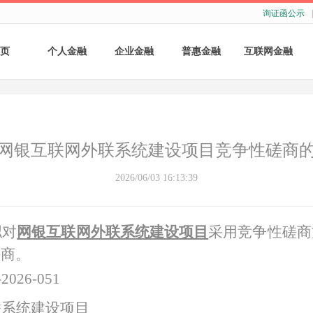
询证函公示
|
页
个人金融
企业金融
普惠金融
互联网金融
个人存款
账户服务
个人贷款
个人网银
个人理财
基础结算服务
普惠小微贷款
企业网银
网银互联网外联系统建设项目竞争性磋商
银行卡
存款产品
手机银行
2026/06/03 16:13:39
财商教育
基础融资
自助银行
拟对
网银互联网外联系统建设项目
采用竞争性磋商
财富管理
票据融资
磋商。
供应链融资
2026-051
联系统建设项目
担保与承诺