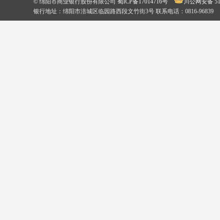
© 绵阳市商业银行股份有限公司
蜀ICP备17014716号
川公网安备 510
银行地址：绵阳市涪城区临园路西段文竹街3号 联系电话：0816-96839