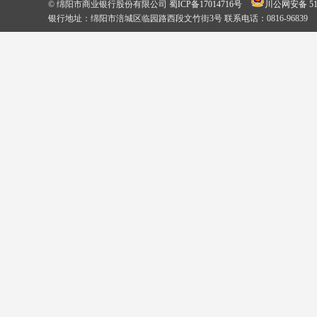
© 绵阳市商业银行股份有限公司
蜀ICP备17014716号
川公网安备 510
银行地址：绵阳市涪城区临园路西段文竹街3号 联系电话：0816-96839