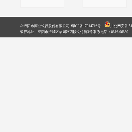
© 绵阳市商业银行股份有限公司
蜀ICP备17014716号
川公网安备 510
银行地址：绵阳市涪城区临园路西段文竹街3号 联系电话：0816-96839